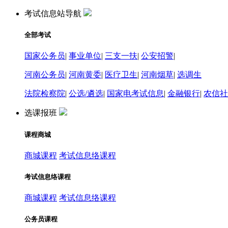
考试信息站导航
全部考试
国家公务员
|
事业单位
|
三支一扶
|
公安招警
|
河南公务员
|
河南黄委
|
医疗卫生
|
河南烟草
|
选调生
法院检察院
|
公选/遴选
|
国家电考试信息
|
金融银行
|
农信社
选课报班
课程商城
商城课程
考试信息络课程
考试信息络课程
商城课程
考试信息络课程
公务员课程